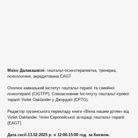
Мзіко Далакашвілі-
гештальт-психотерапевтка, тренерка,
психологиня, акредитована EAGT
Очолює кавказький інститут гештальт-терапії та сімейної
психотерапії (CIGTFP). Співзасновник Інституту гештальт-ігрової
терапії Violet Oaklander у Джорджії (CPTG).
Редактор грузинського перекладу книги «Вікна нашим дітям» від
Violet Oaklander. Член Європейської асоціації гештальт-терапії
(EAGT)
Дата сесії-13.02.2025 р. о 12:00-15:00 год. за Києвом.