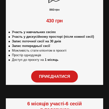
860 грн
430 грн
●
Участь у навчальних сесіях
●
Участь у дискусійному просторі (після кожної сесії)
●
Запис поточної сесії на 30 днів
● Запис попередньої сесії
● Можливість стати клієнтом в проєкті
● Простір однодумців
● Доступ до проєкту на
1 місяць
ПРИЄДНАТИСЯ
6 місяців участі-6 сесій