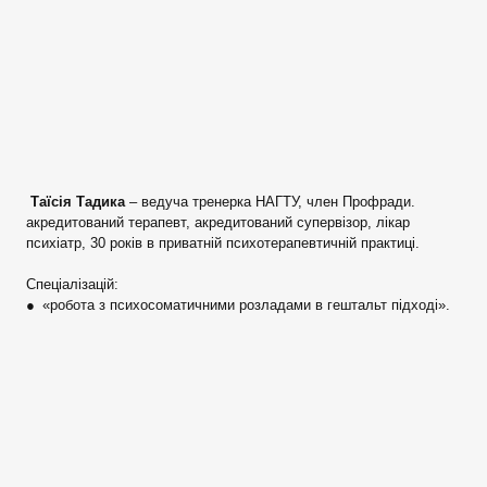
Таїсія Тадика
– ведуча тренерка НАГТУ, член Профради.
акредитований терапевт, акредитований супервізор, лікар
психіатр, 30 років в приватній психотерапевтичній практиці.
Спеціалізацій:
● «робота з психосоматичними розладами в гештальт підході».