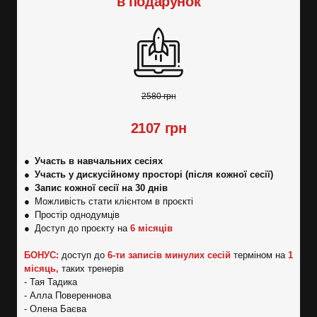
в подарунок
2580 грн
2107 грн
●
Участь в навчальних сесіях
● Участь у дискусійному просторі (після кожної сесії)
●
Запис кожної сесії на 30 днів
● Можливість стати клієнтом в проєкті
● Простір однодумців
● Доступ до проєкту на
6 місяців
БОНУС:
доступ до
6-ти записів минулих сесій
терміном на
1
місяць,
таких тренерів
- Тая Тадика
- Алла Повереннова
- Олена Баєва