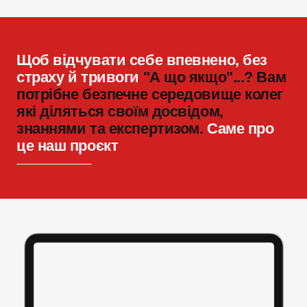
Щоб відчувати себе впевнено, без
страху й тривоги
"А що якщо"...? Вам
потрібне безпечне середовище колег
які діляться своїм досвідом,
знаннями та експертизом.
Саме про
це наш проєкт