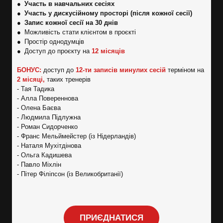
●
Участь в навчальних сесіях
● Участь у дискусійному просторі (після кожної сесії)
●
Запис кожної сесії на 30 днів
● Можливість стати клієнтом в проєкті
● Простір однодумців
● Доступ до проєкту на
12 місяців
БОНУС:
доступ до
12-ти записів минулих сесій
терміном на
2 місяці,
таких тренерів
- Тая Тадика
- Алла Повереннова
- Олена Баєва
- Людмила Підлужна
- Роман Сидорченко
- Франс Мельймейстер (із Нідерландів)
- Наталя Мухітдінова
- Ольга Кадишева
- Павло Міхлін
- Пітер Філіпсон (із Великобританії)
ПРИЄДНАТИСЯ