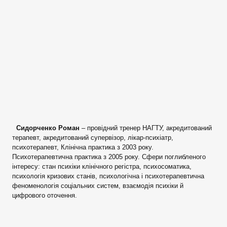
Сидорченко Роман
– провідний тренер НАГТУ, акредитований
терапевт, акредитований супервізор, лікар-психіатр,
психотерапевт, Клінічна практика з 2003 року.
Психотерапевтична практика з 2005 року. Сфери поглибленого
інтересу: стан психіки клінічного регістра, психосоматика,
психологія кризових станів, психологічна і психотерапевтична
феноменологія соціальних систем, взаємодія психіки й
цифрового оточення.