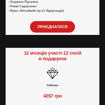
- Людмила Підлужна
- Роман Сидорченко
- Франс Мельймейстер (із Нідерландів)
ПРИЄДНАТИСЯ
12 місяців участі-12 сесій
в подарунок
5160 грн
4257 грн