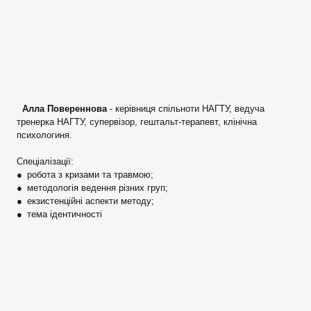
Алла Повереннова
- керівниця спільноти НАГТУ, ведуча
тренерка НАГТУ, супервізор, гештальт-терапевт, клінічна
психологиня.
Спеціалізації:
● робота з кризами та травмою;
● методологія ведення різних груп;
● екзистенційні аспекти методу;
● тема ідентичності