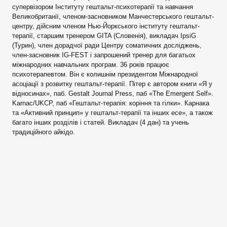
супервізором Інституту гештальт-психотерапії та навчання
Великобританії, членом-засновником Манчестерського гештальт-
центру, дійсним членом Нью-Йоркського інституту гештальт-
терапії, старшим тренером GITA (Словенія), викладач IpsiG
(Турин), член дорадчої ради Центру соматичних досліджень,
член-засновник IG-FEST і запрошений тренер для багатьох
міжнародних навчальних програм. 36 років працює
психотерапевтом. Він є колишнім президентом Міжнародної
асоціації з розвитку гештальт-терапії. Пітер є автором книги «Я у
відносинах», паб. Gestalt Journal Press, паб «The Emergent Self».
Karnac/UKCP, паб «Гештальт-терапія: коріння та гілки». Карнака
та «Активний принцип» у гештальт-терапії та інших есе», а також
багато інших розділів і статей. Викладач (4 дан) та учень
традиційного айкідо.