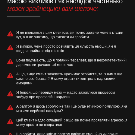
масою викликів і як наслідок частенько
мозок зраднецьки вам шепоче:
Я не впораюся з цим клієнтом, він точно зажене мене в глухий
кут, а я не знатиму, що сказати чи зробити.
Я вигорю, мене просто розчавить ця кількість емоцій, які я
щодня приймаю від клієнтів.
Вони подумають, що я поганий терапевт, що я некомпетентний і
даремно витрачають зі мною час.
А що, якщо клієнт зачепить щось моє особисте, те, з чим я ще
сам не розібрався? Я можу втратити контроль над своїми
емоціями.
Я боюся, що перейду межі — надто захоплюся процесом і
забуду про професійні кордони.
А раптом я щось зроблю не так і це буде етичною помилкою, яка
матиме серйозні наслідки?
Цей клієнт надто складний. Якщо він почне проявляти агресію, я
можу просто не впоратися.
Що робити, якщо клієнт раптом вибухне емоційно чи почне