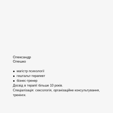
Олександр
Олешко
● магістр психології
● гештальт-терапевт
● бізнес-тренер
Досвід в терапії більше 10 років.
Спеціалізація: сексологія, організаційне консультування,
тренінги.