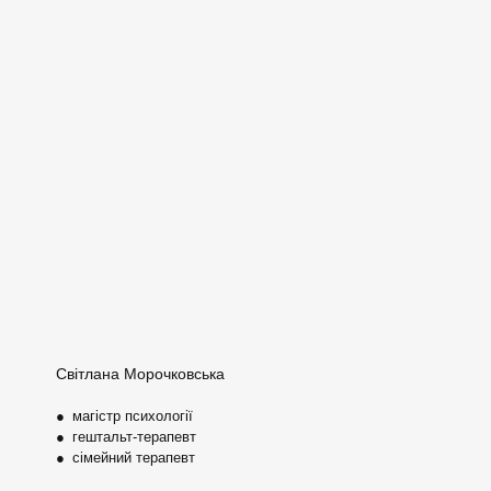
Світлана Морочковська
● магістр психології
● гештальт-терапевт
● сімейний терапевт