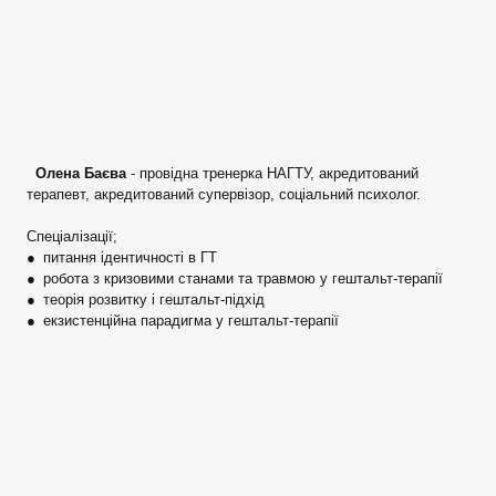
Олена Баєва
- провідна тренерка НАГТУ, акредитований
терапевт, акредитований супервізор, соціальний психолог.
Спеціалізації;
● питання ідентичності в ГТ
● робота з кризовими станами та травмою у гештальт-терапії
● теорія розвитку і гештальт-підхід
● екзистенційна парадигма у гештальт-терапії