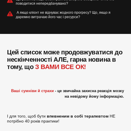
поводитися непередбачувано?
А якщо клієнт не відчуває жодного прогресу? Що, якщо я
даремно витрачаю його час і ресурси?
Цей список може продовжуватися до
нескінченності АЛЕ, гарна новина в
тому, що
З ВАМИ ВСЕ ОК!
Ваші сумніви й страхи
- це звичайна захисна реакція мозку
на невідому йому інформацію.
І для того, щоб
бути
впевненим в собі терапевтом
НЕ
потрібно 40 років практики!