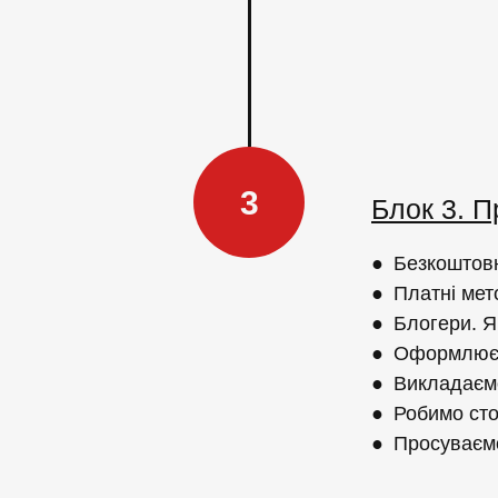
3
Блок 3. П
●
Безкоштовн
●
Платні мет
●
Блогери. Я
●
Оформлюємо
●
Викладаємо
●
Робимо сто
●
Просуваємо