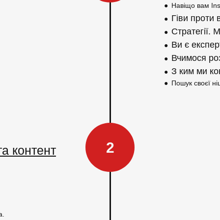
●
Навіщо вам Ins
Гіви проти 
●
Стратегії. М
●
Ви є експер
●
Вчимося роз
●
З ким ми к
●
●
Пошук своєї ні
2
а контент
а.