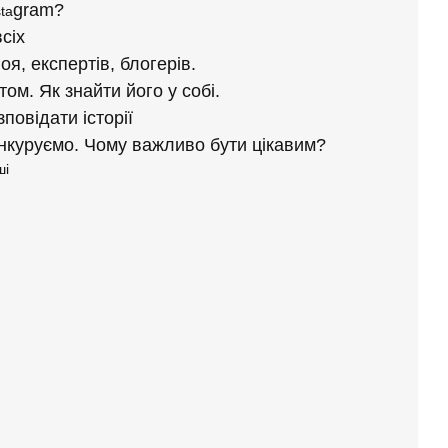
gram?
ta
всіх
оя, експертів, блогерів.
том. Як знайти його у собі.
повідати історії
онкуруємо. Чому важливо бути цікавим?
ші