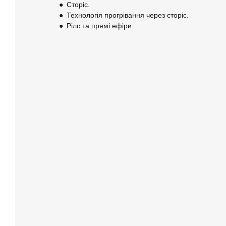
●
Сторіс.
●
Технологія прогрівання через сторіс.
●
Рілс та прямі ефіри.