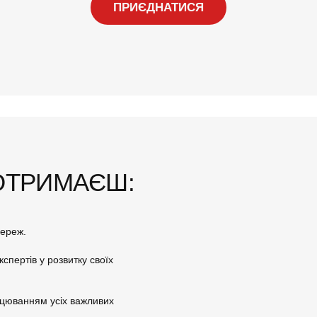
ПРИЄДНАТИСЯ
 ОТРИМАЄШ:
мереж.
спертів у розвитку своїх
ацюванням усіх важливих