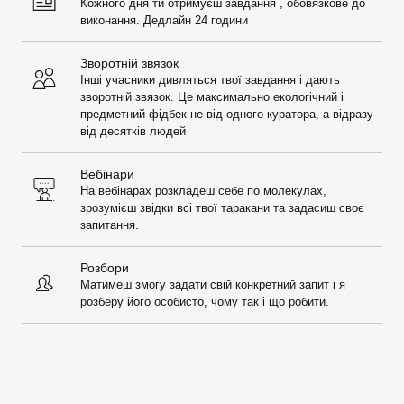
Кожного дня ти отримуєш завдання , обовязкове до
виконання. Дедлайн 24 години
Зворотній звязок
Інші учасники дивляться твої завдання і дають
зворотній звязок. Це максимально екологічний і
предметний фідбек не від одного куратора, а відразу
від десятків людей
Вебінари
На вебінарах розкладеш себе по молекулах,
зрозумієш звідки всі твої таракани та задасиш своє
запитання.
Розбори
Матимеш змогу задати свій конкретний запит і я
розберу його особисто, чому так і що робити.