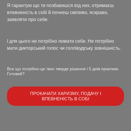
Я гарантую що ти позбавишся від них, отримаєш
впевненість в собі й почнеш сміливо, яскраво,
заявляти про себе.
І для цього не потрібно ломати себе. Не потрібно
мати дикторський голос чи голлівудську зовнішність.
Все що потрібно-це твоє тверде рішення і 5 днів практики.
Готовий?
ПРОКАЧАТИ ХАРИЗМУ, ПОДАЧУ І
ВПЕВНЕНІСТЬ В СОБІ