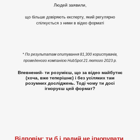
Людей заявили,
що більше довіряють експерту, який регулярно
спілкується з ними в відео форматі
* По результатам опитування 81,300 користувачів,
проведеного компанією HubSpot 21 лютого 2023 р.
Впевнений- ти розумієш, що за відео майбутнє
(хоча, вже теперішнє) і без усіляких там
розумних досліджень. Тоді чому ти досі
ігноруєш цей формат?
Відповім: ти б і радий не ігнорувати.