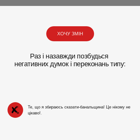
ХОЧУ ЗМІН
Раз і назавжди позбудься
негативних думок і переконань типу:
Те, що я збираюсь сказати-банальщина! Це нікому не 
цікаво!.