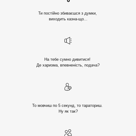
Ти постійно збиваєшся з думки,
виходить казна-що...
На тебе сумно дивитися!
Де харизма, впевненість, подача?
То мовчиш по 5 секунд, то тараториш.
Ну як так?