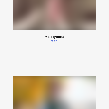
Менжунова
Марі