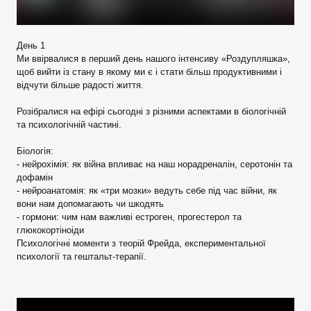
День 1
Ми ввірвалися в перший день нашого інтенсиву «Роздупляшка»,
щоб вийти із стану в якому ми є і стати більш продуктивними і
відчути більше радості життя.
Розібралися на ефірі сьогодні з різними аспектами в біологічній
та психологічній частині.
Біологія:
- нейрохімія: як війна впливає на наш норадреналін, серотонін та
дофамін
- нейроанатомія: як «три мозки» ведуть себе під час війни, як
вони нам допомагають чи шкодять
- гормони: чим нам важливі естроген, прогестерол та
глюкокортіноіди
Психологічні моменти з теорій Фрейда, експериментальної
психології та гештальт-терапії.