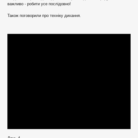
важливо - робити усе послідовно!
Також поговорили про техніку дихання.