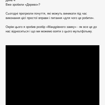
День 4
Вже зробили «Дерево»?
Сьогодні прогризли почуття, які можуть виникати під час
виконання цієї простої вправи і питання «для чого це робити».
Окрім цього я зробив розбір «Мандрівного замку» - як все це до
нас відноситься і що ми можемо взяти з цього мультфільму.