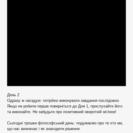
День 2
Одразу ж нагадую: потрібно виконувати завдання послідовно.
Якщо не робили перше поверніться до Дня 1, прослухайте його
та виконайте. Не забудьте про позитивний зворотній зв’язок!
Сьогодні трошки філософський день: подумаємо про те хто ми,
що нас визначає і як знаходити рішення.