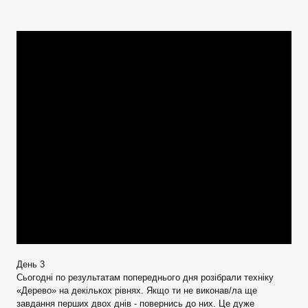
День 3
Сьогодні по результатам попереднього дня розібрали техніку
«Дерево» на декількох рівнях. Якщо ти не виконав/ла ще
завдання перших двох днів - повернись до них. Це дуже