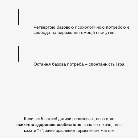
Четвертою базовою психологічною потребою є
свобода на вираження емоцій і почуттів.
Остання базова потреба – спонтанність і гра.
Коли всі 5 потреб дитини реалізовані, вона стає
психічно здоровою особистістю
: знає чого хоче, вміє
казати “ні”, живе щасливим гармонійним життям