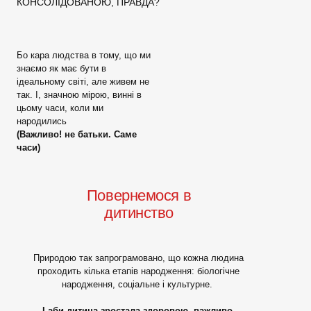
КОНСОЛІДОВАНОЮ, ПРАВДА?
Бо кара людства в тому, що ми
знаємо як має бути в
ідеальному світі, але живем не
так. І, значною мірою, винні в
цьому часи, коли ми
народились
(Важливо! не батьки. Саме
часи)
Повернемося в
дитинство
Природою так запрограмовано, що кожна людина
проходить кілька етапів народження: біологічне
народження, соціальне і культурне.
І аби дитина зростала здоровою, важливо,