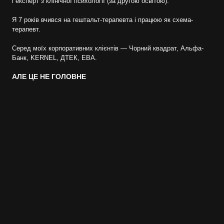
і експерт з клінічної психології (за другою освітою).
Я 7 років вчився на гештальт-терапевта і працюю як схема-
терапевт.
Серед моїх корпоративних клієнтів — Чорний квадрат, Альфа-
Банк, KERNEL, ДТЕК, EBA.
АЛЕ ЦЕ НЕ ГОЛОВНЕ