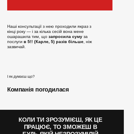
Наші консультації з нею проходили якраз з
кінці року — і за кілька сесій вона мене
ошарашила тим, що
запросила суму
за
послуги
в 5!! (Карле, 5) разів більше
, ніж
зазвичай.
І як думаєш що?
Компанія погодилася
КОЛИ ТИ ЗРОЗУМІЄШ, ЯК ЦЕ
ПРАЦЮЄ, ТО ЗМОЖЕШ В