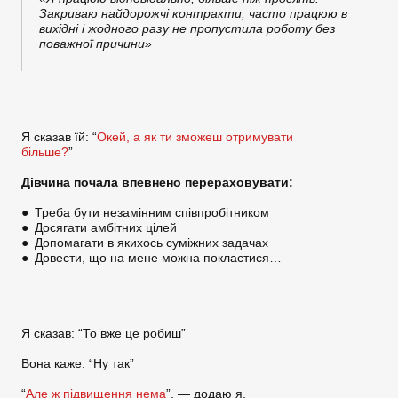
Закриваю найдорожчі контракти, часто працюю в
вихідні і жодного разу не пропустила роботу без
поважної причини»
Я сказав їй: “
Окей, а як ти зможеш отримувати
більше?
”
Дівчина почала впевнено перераховувати:
● Треба бути незамінним співпробітником
● Досягати амбітних цілей
● Допомагати в якихось суміжних задачах
● Довести, що на мене можна покластися…
Я сказав: “То вже це робиш”
Вона каже: “Ну так”
“
Але ж підвищення нема
”, — додаю я.