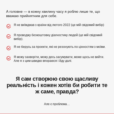
А головне — в кожну хвилину часу я роблю лише те, що
вважаю прийнятним для себе.
Я не виїжджав з країни від лютого 2022 (це мій свідомий вибір)
Я проводжу безкоштовну діагностику людей (це мій свідомий
вибір).
Я не берусь за проекти, які не резонують по цінностям з моїми.
Я можу захворіти, можу десь засумувати, може щось не вийти.
Але я з цим швидко впораюся і йду далі.
Я сам створюю свою щасливу
реальність і кожен хотів би робити те
ж саме, правда?
Але є проблема…