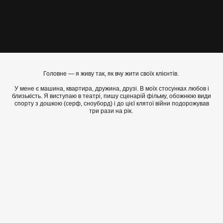
Головне — я живу так, як вчу жити своїх клієнтів.
У мене є машина, квартира, дружина, друзі. В моїх стосунках любов і
близькість. Я виступаю в театрі, пишу сценарій фільму, обожнюю види
спорту з дошкою (серф, сноуборд) і до цієї клятої війни подорожував
три рази на рік.