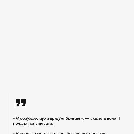
«
Я розумію, що вартую більше
»
, — сказала вона. І
почала пояснювати:
«Я працюю відповідально, більше ніж просять.