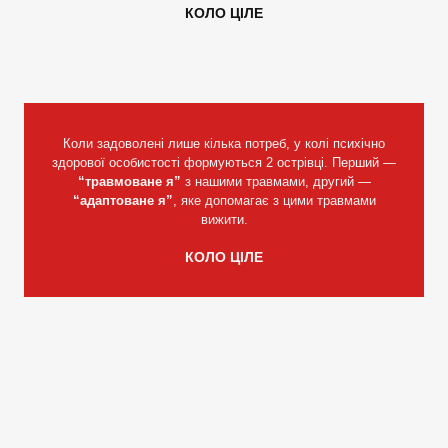
КОЛО ЦІЛЕ
Коли задоволені лише кілька потреб, у колі психічно
здорової особистості формуються 2 острівці. Перший —
“травмоване я”
з нашими травмами, другий —
“адаптоване я”
, яке допомагає з цими травмами
вижити.
КОЛО ЦІЛЕ