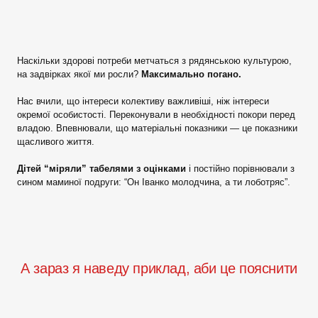
Наскільки здорові потреби метчаться з рядянською культурою,
на задвірках якої ми росли?
Максимально погано.
Нас вчили, що інтереси колективу важливіші, ніж інтереси
окремої особистості. Переконували в необхідності покори перед
владою. Впевнювали, що матеріальні показники — це показники
щасливого життя.
Дітей “міряли” табелями з оцінками
і постійно порівнювали з
сином маминої подруги: “Он Іванко молодчина, а ти лоботряс”.
А зараз я наведу приклад, аби це пояснити