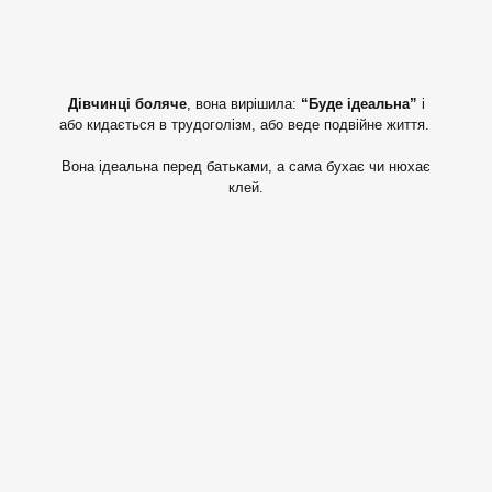
Дівчинці боляче
, вона вирішила:
“Буде ідеальна”
і
або кидається в трудоголізм, або веде подвійне життя.
Вона ідеальна перед батьками, а сама бухає чи нюхає
клей.