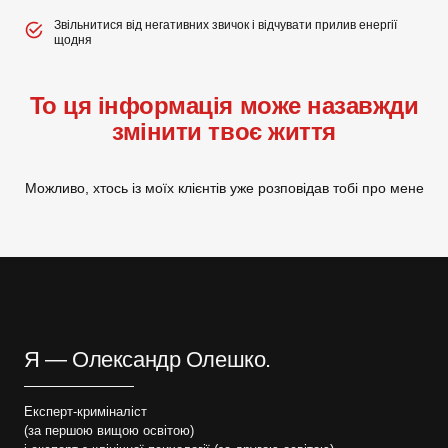
Звільнитися від негативних звичок і відчувати прилив енергії
щодня
То ця інформація може назавжди
змінити твоє життя
Можливо, хтось із моїх клієнтів уже розповідав тобі про мене
Я — Олександр Олешко.
Експерт-криміналіст
(за першою вищою освітою)