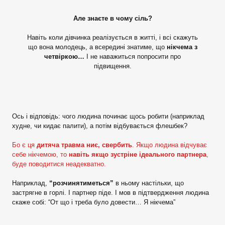
Але знаєте в чому сіль?
Навіть коли дівчинка реалізується в житті, і всі скажуть
що вона молодець, а всередині знатиме, що
нікчема з
четвіркою…
І не наважиться попросити про
підвищення.
Ось і відповідь: чого людина починає щось робити (наприклад
худне, чи кидає палити), а потім відбувається флешбек?
Бо є ця
дитяча травма ниє, свербить
. Якщо людина відчуває
себе нікчемою, то
навіть якщо зустріне ідеального партнера
,
буде поводитися неадекватно.
Наприклад,
“розчинятиметься”
в ньому настільки, що
застрягне в горлі. І партнер піде. І мов в підтвердження людина
скаже собі: “От що і треба було довести… Я нікчема”