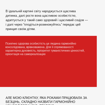
В ідеальній картині світу народжується щаслива
дитинка, далі росте вона щасливою особистістю,
адаптується у такий само здоровий і щасливий соціум —
і далі через “плодіться-розмножуйтесь” передає цей
принцип своїм дітям.
Психічно здорова особистість це людина гармонійно
консолідована, врівноважена. Для її спрямованості
характерна духовність, пріоритет гуманістичних цінностей,
орієнтація на самореалізацію
АЛЕ МОЮ КЛІЄНТКУ, ЯКА РОКАМИ ПРАЦЮВАЛА ЗА
БЕЗЦІНЬ, СКЛАДНО НАЗВАТИ ГАРМОНІЙНО