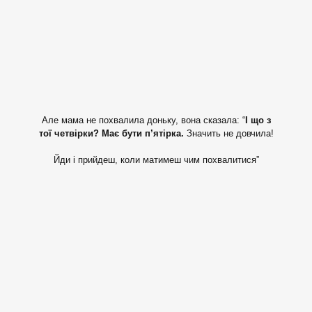
Але мама не похвалила доньку, вона сказала: “
І що з
тої четвірки? Має бути п’ятірка.
Значить не довчила!
Йди і прийдеш, коли матимеш чим похвалитися”