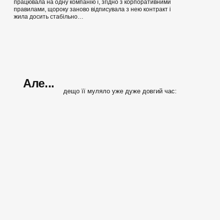
працювала на одну компанію і, згідно з корпоративними
правилами, щороку заново відписувала з нею контракт і
жила досить стабільно…
Але...
дещо її муляло уже дуже довгий час: