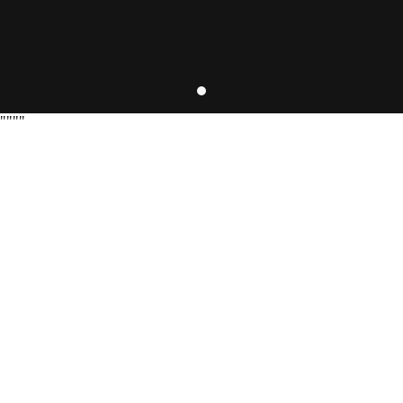
"
"
"
"