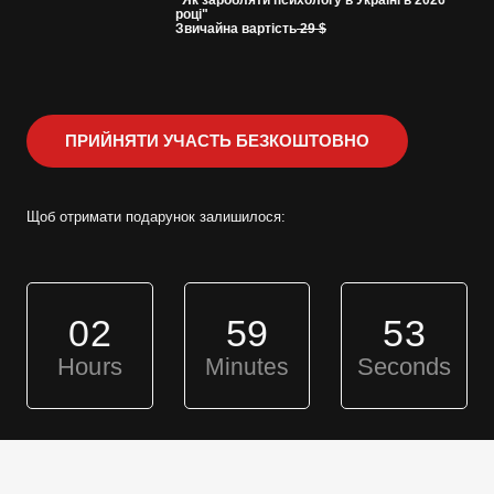
"Як заробляти психологу в Україні в 2026 
році"
Звичайна вартість
 29 $
ПРИЙНЯТИ УЧАСТЬ БЕЗКОШТОВНО
Щоб отримати подарунок залишилося:
02
59
52
Hours
Minutes
Seconds