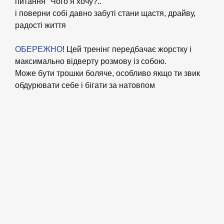
питання "Чого я хочу?.."
і поверни собі давно забуті стани щастя, драйву,
радості життя
ОБЕРЕЖНО
! Цей тренінг передбачає жорстку і
максимально відверту розмову із собою.
Може бути трошки боляче, особливо якщо ти звик
обдурювати себе і бігати за натовпом