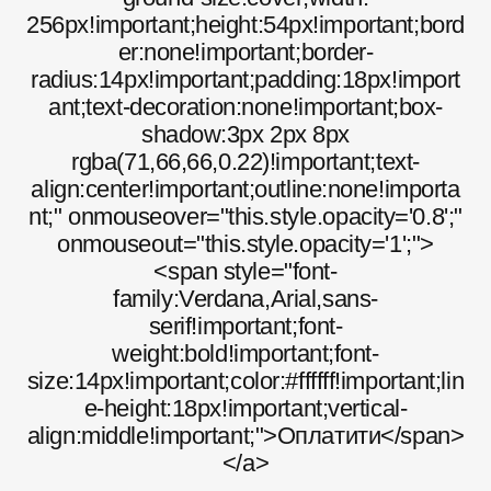
256px!important;height:54px!important;bord
er:none!important;border-
radius:14px!important;padding:18px!import
ant;text-decoration:none!important;box-
shadow:3px 2px 8px
rgba(71,66,66,0.22)!important;text-
align:center!important;outline:none!importa
nt;" onmouseover="this.style.opacity='0.8';"
onmouseout="this.style.opacity='1';">
<span style="font-
family:Verdana,Arial,sans-
serif!important;font-
weight:bold!important;font-
size:14px!important;color:#ffffff!important;lin
e-height:18px!important;vertical-
align:middle!important;">Оплатити</span>
</a>