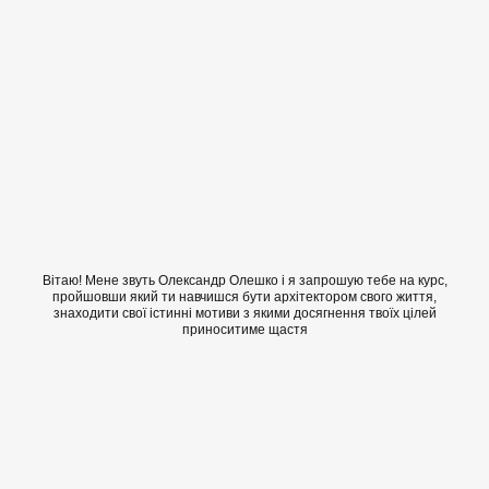
Вітаю! Мене звуть Олександр Олешко і я запрошую тебе на курс,
пройшовши який ти навчишся бути архітектором свого життя,
знаходити свої істинні мотиви з якими досягнення твоїх цілей
приноситиме щастя