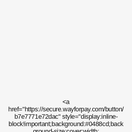
<a
href="https://secure.wayforpay.com/button/
b7e7771e72dac" style="display:inline-
block!important;background:#0488cd;back
ground-size:cover;width: