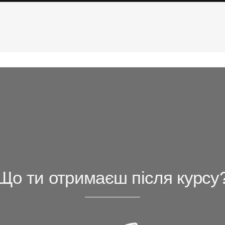
ть, клінічна картина, критерії діагностики, перебіг, прогноз, лікуван
Що ти отримаєш після курсу