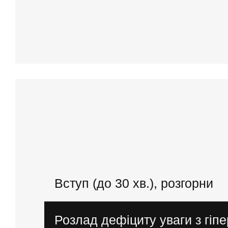
Вступ (до 30 хв.), розгорни
● Про спікера, психіатр АБ
● Психіатрія, нейронаука останні 25 років
Розлад дефіциту уваги з гіпе
● Класифікації розладів психіки та поведінки: DSM-