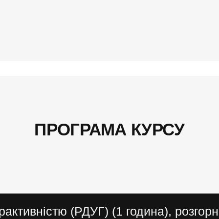
ПРОГРАМА КУРСУ
рактивністю (РДУГ) (1 година), розгор
5 та ICD-11