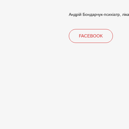
Андрій Бондарчук-психіатр, лік
FACEBOOK